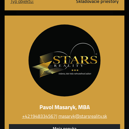
Typ objektu:
Skladovacie priestory
Pavol Masaryk, MBA
+421948334567
masaryk@starsreality.sk
Moja ponuka