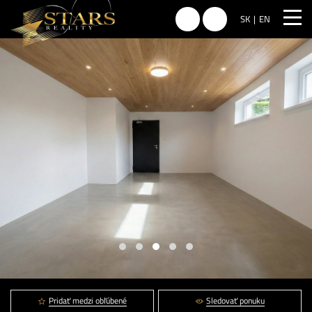
SK
EN
Pridať medzi obľúbené
Sledovať ponuku