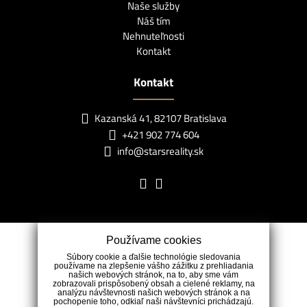
Naše služby
Náš tím
Nehnuteľnosti
Kontakt
Kontakt
Kazanská 41, 82107 Bratislava
+421 902 774 604
info@starsreality.sk
Používame cookies
Súbory cookie a ďalšie technológie sledovania
používame na zlepšenie vášho zážitku z prehliadania
našich webových stránok, na to, aby sme vám
zobrazovali prispôsobený obsah a cielené reklamy, na
analýzu návštevnosti našich webových stránok a na
pochopenie toho, odkiaľ naši návštevníci prichádzajú.