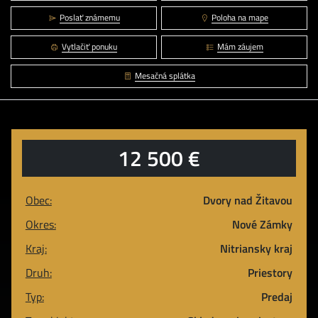
Poslať známemu
Poloha na mape
Vytlačiť ponuku
Mám záujem
Mesačná splátka
12 500 €
Obec:
Dvory nad Žitavou
Okres:
Nové Zámky
Kraj:
Nitriansky kraj
Druh:
Priestory
Typ:
Predaj