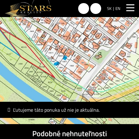
SK
EN
Ľutujeme táto ponuka už nie je aktuálna.
Podobné nehnuteľnosti