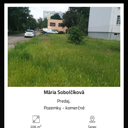
Mária Sobolčíková
Predaj
Pozemky - komerčné
2
206 m
Senec