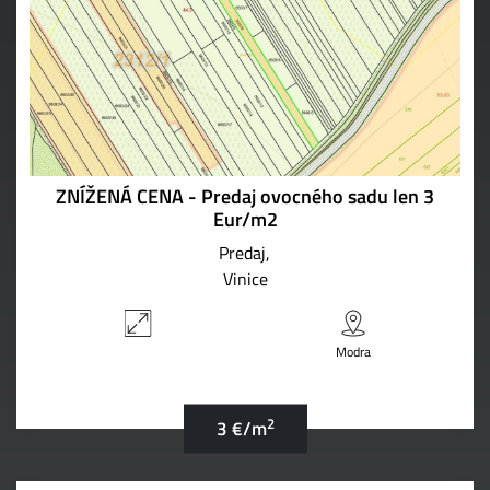
ZNÍŽENÁ CENA - Predaj ovocného sadu len 3
Eur/m2
Predaj
Vinice
Modra
2
3 €/m