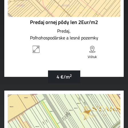
Predaj ornej pôdy len 2Eur/m2
Predaj
Poľnohospodárske a lesné pozemky
Vištuk
2
4 €/m